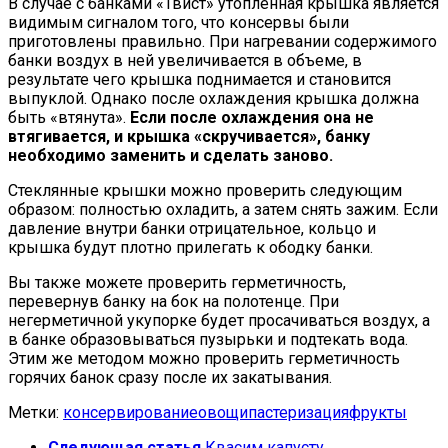
В случае с банками «Твист» утопленная крышка является
видимым сигналом того, что консервы были
приготовлены правильно. При нагревании содержимого
банки воздух в ней увеличивается в объеме, в
результате чего крышка поднимается и становится
выпуклой. Однако после охлаждения крышка должна
быть «втянута».
Если после охлаждения она не
втягивается, и крышка «скручивается», банку
необходимо заменить и сделать заново.
Стеклянные крышки можно проверить следующим
образом: полностью охладить, а затем снять зажим. Если
давление внутри банки отрицательное, кольцо и
крышка будут плотно прилегать к ободку банки.
Вы также можете проверить герметичность,
перевернув банку на бок на полотенце. При
негерметичной укупорке будет просачиваться воздух, а
в банке образовываться пузырьки и подтекать вода.
Этим же методом можно проверить герметичность
горячих банок сразу после их закатывания.
Метки:
консервирование
овощи
пастеризация
фрукты
Следующая статья
Квасим капусту