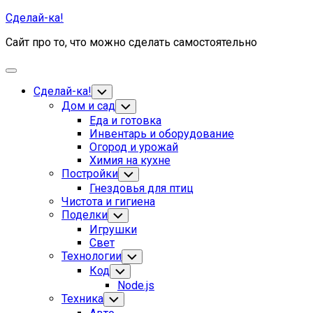
Skip
Сделай-ка!
to
Сайт про то, что можно сделать самостоятельно
content
Expand
Menu
Сделай-ка!
Toggle
Child
Дом и сад
Toggle
Menu
Child
Current
Еда и готовка
Menu
Page
Инвентарь и оборудование
Parent
Огород и урожай
Химия на кухне
Постройки
Toggle
Child
Гнездовья для птиц
Menu
Чистота и гигиена
Поделки
Toggle
Child
Игрушки
Menu
Свет
Технологии
Toggle
Child
Код
Toggle
Menu
Child
Node.js
Menu
Техника
Toggle
Child