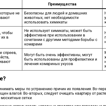
Преимущества
 которые не
Безопасны для людей и домашних
ивают
животных, нет необходимости
использовать химикаты
Не использует химикаты, может быть
, чтобы
эффективна при использовании в
 их в
сочетании с другими методами борьбы с
комарами
е спреев,
Могут быть очень эффективны, могут
йств,
быть использованы для профилактики и
бивают
лечения комариных укусов
е?
инимать меры по устранению причин их появления. Во-перв
щен влагой. Во-вторых, следует очищать квартиру от расте
 москитные сетки.