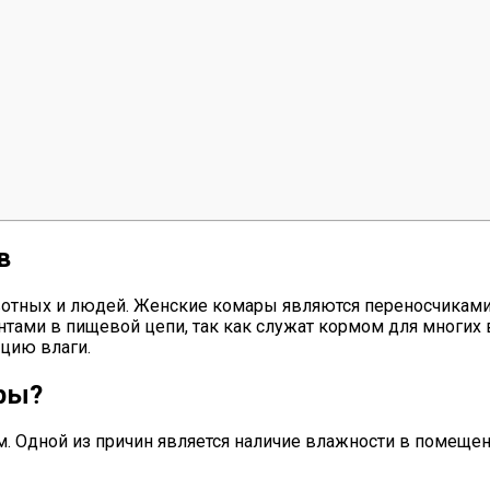
в
тных и людей. Женские комары являются переносчиками р
нтами в пищевой цепи, так как служат кормом для многи
цию влаги.
ры?
м. Одной из причин является наличие влажности в помеще