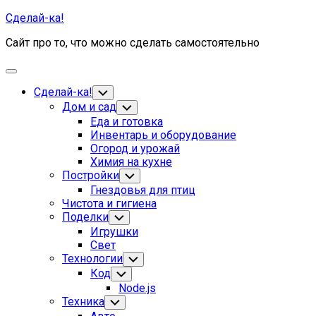
Skip
Сделай-ка!
to
Сайт про то, что можно сделать самостоятельно
content
Expand
Menu
Сделай-ка!
Toggle
Child
Current
Дом и сад
Toggle
Menu
Child
Page
Еда и готовка
Menu
Parent
Инвентарь и оборудование
Огород и урожай
Химия на кухне
Постройки
Toggle
Child
Гнездовья для птиц
Menu
Чистота и гигиена
Поделки
Toggle
Child
Игрушки
Menu
Свет
Технологии
Toggle
Child
Код
Toggle
Menu
Child
Node.js
Menu
Техника
Toggle
Child