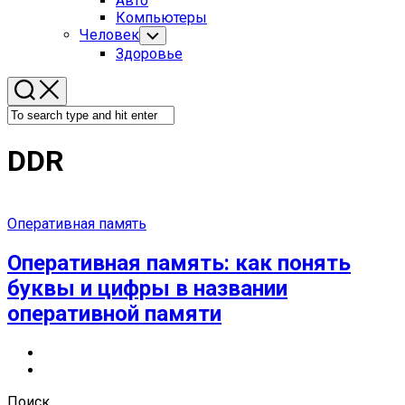
Авто
Menu
Компьютеры
Человек
Toggle
Child
Здоровье
Menu
DDR
Оперативная память
Оперативная память: как понять
буквы и цифры в названии
оперативной памяти
Поиск