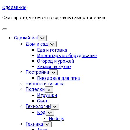
Skip
Сделай-ка!
to
Сайт про то, что можно сделать самостоятельно
content
Expand
Menu
Сделай-ка!
Toggle
Child
Дом и сад
Toggle
Menu
Child
Еда и готовка
Menu
Инвентарь и оборудование
Огород и урожай
Химия на кухне
Постройки
Toggle
Child
Гнездовья для птиц
Menu
Чистота и гигиена
Поделки
Toggle
Child
Игрушки
Menu
Свет
Технологии
Toggle
Child
Код
Toggle
Menu
Child
Node.js
Menu
Техника
Toggle
Child